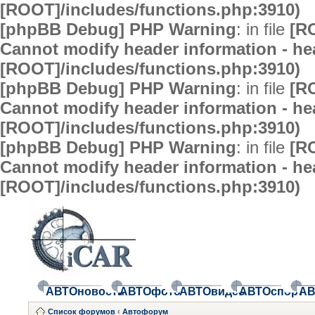
[ROOT]/includes/functions.php:3910)
[phpBB Debug] PHP Warning
: in file
[R
Cannot modify header information - hea
[ROOT]/includes/functions.php:3910)
[phpBB Debug] PHP Warning
: in file
[R
Cannot modify header information - hea
[ROOT]/includes/functions.php:3910)
[phpBB Debug] PHP Warning
: in file
[R
Cannot modify header information - hea
[ROOT]/includes/functions.php:3910)
АВТОновости
АВТОфото
АВТОвидео
АВТОспорт
АВ
Список форумов
‹
Автофорум