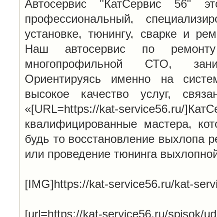
Автосервис "КатСервис 56" эт
профессиональный, специализи
установке, тюнингу, сварке и ре
Наш автосервис по ремонту
многопрофильной СТО, зан
Ориентируясь именно на систе
высокое качество услуг, связ
«[URL=https://kat-service56.ru/
квалифицированные мастера, кот
будь то восстановление выхлопа р
или проведение тюнинга выхлопно
[IMG]https://kat-service56.ru/kat-serv
[url=https://kat-service56.ru/spisok/u