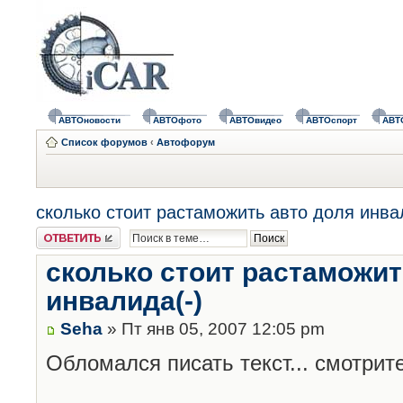
АВТОновости
АВТОфото
АВТОвидео
АВТОспорт
АВТ
Список форумов
‹
Автофорум
сколько стоит растаможить авто доля инва
Ответить
сколько стоит растаможит
инвалида(-)
Seha
» Пт янв 05, 2007 12:05 pm
Обломался писать текст... смотрите