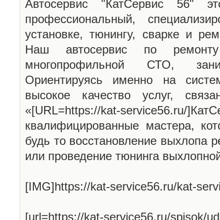
Автосервис "КатСервис 56" эт
профессиональный, специализи
установке, тюнингу, сварке и ре
Наш автосервис по ремонту
многопрофильной СТО, зан
Ориентируясь именно на систе
высокое качество услуг, связ
«[URL=https://kat-service56.ru/
квалифицированные мастера, кот
будь то восстановление выхлопа р
или проведение тюнинга выхлопно
[IMG]https://kat-service56.ru/kat-serv
[url=https://kat-service56.ru/spisok/u