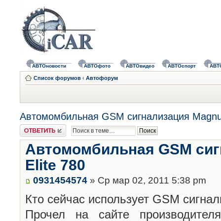
АВТОновости
АВТОфото
АВТОвидео
АВТОспорт
АВТ
Список форумов
‹
Автофорум
Автомомбильная GSM сигнализация Magnum
Ответить
Автомомбильная GSM сиг
Elite 780
0931454574
» Ср мар 02, 2011 5:38 pm
Кто сейчас использует GSM сигнал
Прочел на сайте производителя