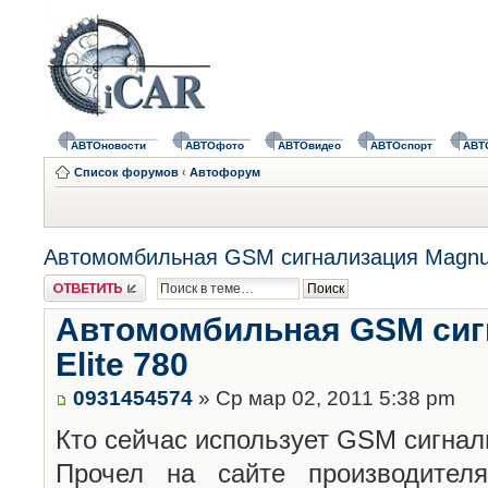
АВТОновости
АВТОфото
АВТОвидео
АВТОспорт
АВТ
Список форумов
‹
Автофорум
Автомомбильная GSM сигнализация Magnum
Ответить
Автомомбильная GSM сиг
Elite 780
0931454574
» Ср мар 02, 2011 5:38 pm
Кто сейчас использует GSM сигнал
Прочел на сайте производителя