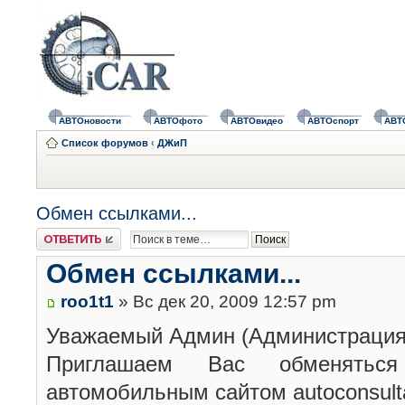
АВТОновости
АВТОфото
АВТОвидео
АВТОспорт
АВТ
Список форумов
‹
ДЖиП
Обмен ссылками...
Ответить
Обмен ссылками...
roo1t1
» Вс дек 20, 2009 12:57 pm
Уважаемый Админ (Администрация)
Приглашаем Вас обменятьс
автомобильным сайтом autoconsulta