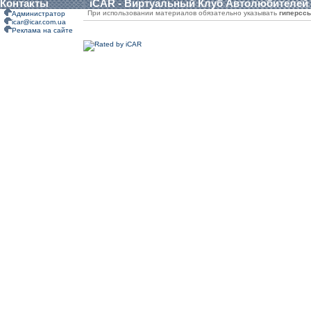
Контакты
iCAR - Виртуальный Клуб Автолюбителей
При использовании материалов обязательно указывать
гиперсс
Администратор
icar@icar.com.ua
Реклама на сайте