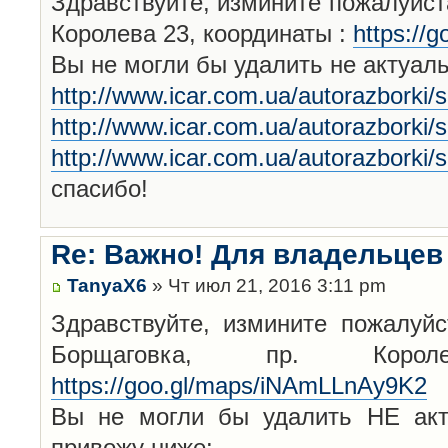
Здравствуйте, измините пожалуйста
Королева 23, координаты :
https://
Вы не могли бы удалить не актуал
http://www.icar.com.ua/autorazborki/
http://www.icar.com.ua/autorazborki/
http://www.icar.com.ua/autorazborki/
спасибо!
Re: Важно! Для владельцев
TanyaX6
» Чт июл 21, 2016 3:11 pm
Здравствуйте, измините пожалуйс
Борщаговка, пр. Корол
https://goo.gl/maps/iNAmLLnAy9K2
Вы не могли бы удалить НЕ акт
привожу ниже: