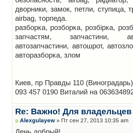
дворники, замок, петли, ступица, т
airbag, торпеда.
разборка, розборка, розбірка, розб
запчастям, запчастини, авт
автозапчастини, автошрот, автозло
авторазборка, злом
Киев, пр Правды 110 (Виноградарь)
093 457 0190 Виталий на 06363489
Re: Важно! Для владельцев
Alexgulayew
» Пт сен 27, 2013 10:35 am
День добрый!