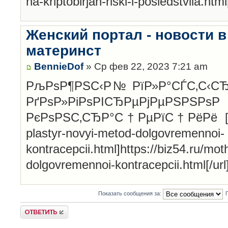
na-kriptobirjah-riski-i-posledstviia.html[
Женский портал - новости в
материнст
BennieDof
» Ср фев 22, 2023 7:21 am
РљРѕР¶РЅС‹Р№ РїР»Р°СЃС‚С‹СЂ
РґРѕР»РіРѕРІСЂ
РєРѕРЅС‚СЂР°С†РµРїС†РёРё [url=ht
plastyr-novyi-metod-dolgovremennoi-
kontracepcii.html]https://biz54.ru/mot
dolgovremennoi-kontracepcii.html[/url
Показать сообщения за:
Ответить