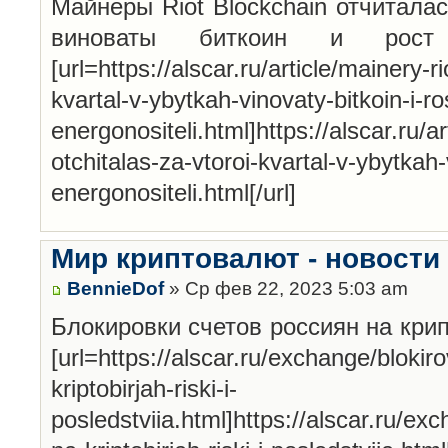
Майнеры Riot Blockchain отчиталас
виноваты биткоин и рост
[url=https://alscar.ru/article/mainery-r
kvartal-v-ybytkah-vinovaty-bitkoin-i-r
energonositeli.html]https://alscar.ru/a
otchitalas-za-vtoroi-kvartal-v-ybytkah-
energonositeli.html[/url]
Мир криптовалют - новости
BennieDof
» Ср фев 22, 2023 5:03 am
Блокировки счетов россиян на кри
[url=https://alscar.ru/exchange/blokir
kriptobirjah-riski-i-
posledstviia.html]https://alscar.ru/ex