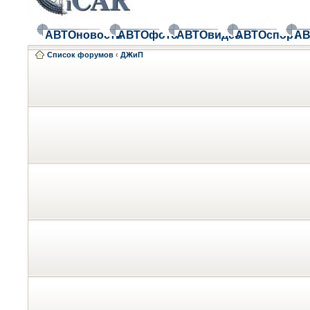
АВТОновости
АВТОфото
АВТОвидео
АВТОспорт
АВ
Список форумов
‹
ДЖиП