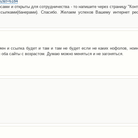
=82&t=6184
сами и открыты для сотрудничества - то напишите через страницу "Конт
ылками(банерами). Спасибо. Желаем успехов Вашему интернет рес
мен и ссылка будет и там и там не будет если не каких нофолов, ноин
 оба сайты с возрастом. Думаю можно меняться и не загоняться.