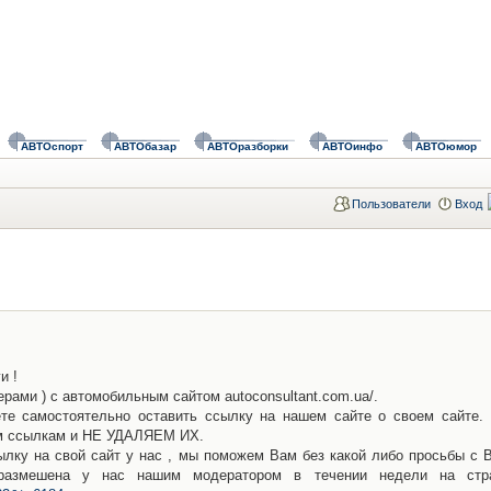
АВТОспорт
АВТОбазар
АВТОразборки
АВТОинфо
АВТОюмор
Пользователи
Вход
и !
ами ) с автомобильным сайтом autoconsultant.com.ua/.
ете самостоятельно оставить ссылку на нашем сайте о своем сайте.
им ссылкам и НЕ УДАЛЯЕМ ИХ.
лку на свой сайт у нас , мы поможем Вам без какой либо просьбы с 
размешена у нас нашим модератором в течении недели на стр