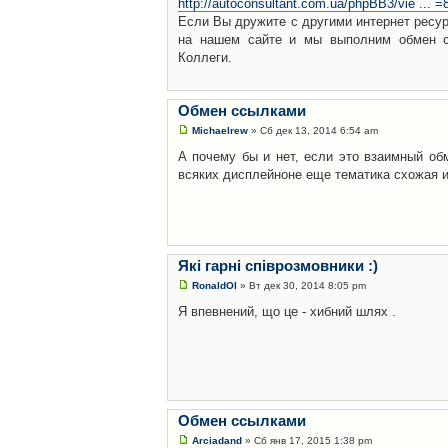
http://autoconsultant.com.ua/phpBB3/vie ... 
Если Вы дружите с другими интернет ресур
на нашем сайте и мы выполним обмен сс
Коллеги.
Обмен ссылками
Michaelrew
» Сб дек 13, 2014 6:54 am
А почему бы и нет, если это взаимный об
всяких дисплейноне еще тематика схожая и
Які гарні співрозмовники :)
RonaldOl
» Вт дек 30, 2014 8:05 pm
Я впевнений, що це - хибний шлях .
Обмен ссылками
Arciadand
» Сб янв 17, 2015 1:38 pm