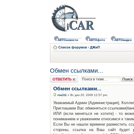
АВТОновости
АВТОфото
АВТОвидео
Список форумов
‹
ДЖиП
Обмен ссылками...
Ответить
Обмен ссылками...
roo1t1
» Вс дек 20, 2009 12:57 pm
Уважаемый Админ (Администрация), Коллег
Приглашаем Вас обменяться ссылками(банер
ИЛИ (если меняться не хотите) - то мож
пониманием и уважением относимся к так
Если Вы не нашли времени разместить ссы
стороны, ссылка на Ваш сайт будет 