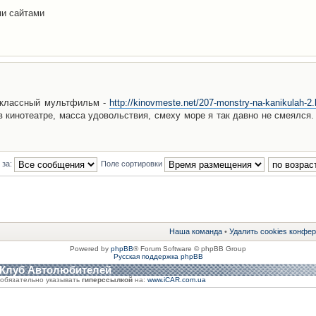
ми сайтами
 классный мультфильм -
http://kinovmeste.net/207-monstry-na-kanikulah-2.
 кинотеатре, масса удовольствия, смеху море я так давно не смеялся.
 за:
Поле сортировки
Наша команда
•
Удалить cookies конфе
Powered by
phpBB
® Forum Software © phpBB Group
Русская поддержка phpBB
 Клуб Автолюбителей
обязательно указывать
гиперссылкой
на:
www.iCAR.com.ua