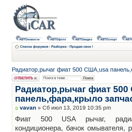
АВТОновости
АВТОфото
АВТОвидео
АВТОспорт
АВТ
Список форумов
‹
Разборки
‹
Продаю свое !
Радиатор,рычаг фиат 500 США,usa панель,
Ответить
Радиатор,рычаг фиат 500
панель,фара,крыло запча
vavan
» Сб июл 13, 2019 10:35 pm
Фиат 500 USA рычаг, радиа
кондиционера, бачок омывателя, 