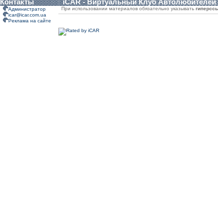
Контакты
iCAR - Виртуальный Клуб Автолюбителей
При использовании материалов обязательно указывать
гиперсс
Администратор
icar@icar.com.ua
Реклама на сайте