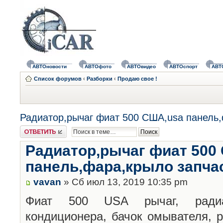
АВТОновости
АВТОфото
АВТОвидео
АВТОспорт
АВТ
Список форумов
‹
Разборки
‹
Продаю свое !
Радиатор,рычаг фиат 500 США,usa панель,
Ответить
Радиатор,рычаг фиат 500
панель,фара,крыло запча
vavan
» Сб июл 13, 2019 10:35 pm
Фиат 500 USA рычаг, радиа
кондиционера, бачок омывателя, 