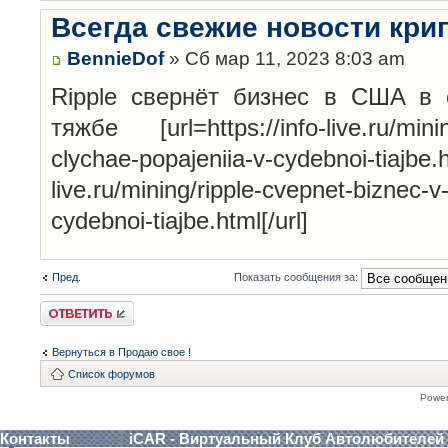
Всегда свежие новости кри
BennieDof
» Сб мар 11, 2023 8:03 am
Ripple cвepнёт бизнec в CШA в 
тяжбe [url=https://info-live.ru/minin
clychae-popajeniia-v-cydebnoi-tiajbe.ht
live.ru/mining/ripple-cvepnet-biznec-v
cydebnoi-tiajbe.html[/url]
Пред.
Показать сообщения за:
Ответить
Вернуться в Продаю свое !
Список форумов
Powe
Контакты
iCAR - Виртуальный Клуб Автолюбителей