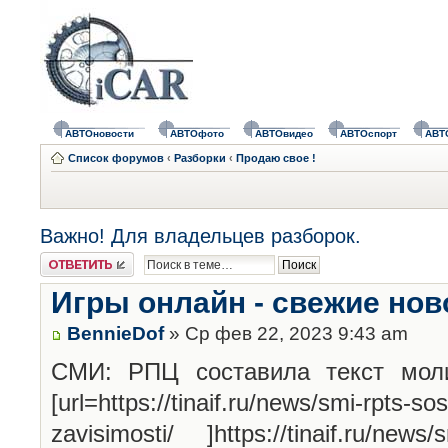
АВТОновости
АВТОфото
АВТОвидео
АВТОспорт
АВТ
Список форумов
‹
Разборки
‹
Продаю свое !
Важно! Для владельцев разборок.
Ответить
Игры онлайн - свежие нов
BennieDof
» Ср фев 22, 2023 9:43 am
СМИ: РПЦ составила текст моли
[url=https://tinaif.ru/news/smi-rpts-sos
zavisimosti/ ]https://tinaif.ru/news/s