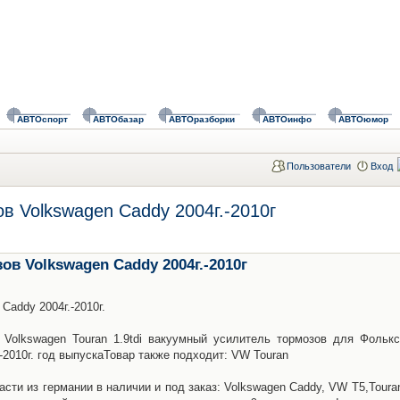
АВТОспорт
АВТОбазар
АВТОразборки
АВТОинфо
АВТОюмор
Пользователи
Вход
в Volkswagen Caddy 2004г.-2010г
в Volkswagen Caddy 2004г.-2010г
addy 2004г.-2010г.
Volkswagen Touran 1.9tdi вакуумный усилитель тормозов для Фолькс
.-2010г. год выпускаТовар также подходит: VW Touran
асти из германии в наличии и под заказ: Volkswagen Caddy, VW T5,Toura