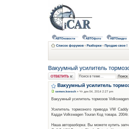
АВТОновости
АВТОфото
АВТОвидео
Список форумов
‹
Разборки
‹
Продаю свое !
Вакуумный усилитель тормозо
Ответить
Вакуумный усилитель тормозо
semen.kovsch
» Чт дек 04, 2014 2:27 pm
Вакуумный усилитель тормозов Volkswagen C
Усилитель тормозного привода VW Caddy 
Кадди Volkswagen Touran Код товара. 2004г
Наша авторазборка: Вы можете купить запч