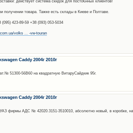
доставки: действует система скидок для посто€нных клиентов!
и получении товара. Тажке есть склады в Киеве и Полтаве.
(095) 423-89-59 +38 (093) 053-5034
com.ua/volks ... -vw-touran
swagen Caddy 2004г 2010г
ат.№ 51300-56B60 на квадратную ВитаруСайдкик 95г.
swagen Caddy 2004г 2010г
УАЗ фирмы АДС № 42020.3151-3510010, абсолютно новый, в коробке, на