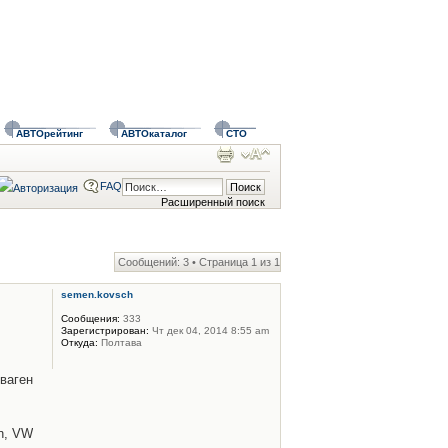
АВТОрейтинг
АВТОкаталог
СТО
FAQ
Расширенный поиск
Сообщений: 3 • Страница
1
из
1
semen.kovsch
Сообщения:
333
Зарегистрирован:
Чт дек 04, 2014 8:55 am
Откуда:
Полтава
ваген
n, VW