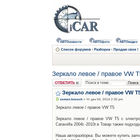
АВТОновости
АВТОфото
АВТОвидео
Список форумов
‹
Разборки
‹
Продаю свое !
Зеркало левое / правое VW T
Ответить
Зеркало левое / правое VW T
semen.kovsch
» Чт дек 04, 2014 2:30 pm
Зеркало левое / правое VW T5
Зеркало левое / правое VW T5 с электро
Caravella 2004г.-2010г.в Товар также подход
Наша авторазборка: Вы можете купить запч