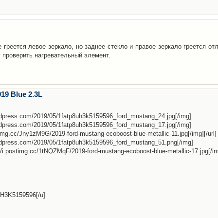
 греется левое зеркало, но заднее стекло и правое зеркало греется от
у проверить нагревательный элемент.
9 Blue 2.3L
rdpress.com/2019/05/1fatp8uh3k5159596_ford_mustang_24.jpg[/img]
rdpress.com/2019/05/1fatp8uh3k5159596_ford_mustang_17.jpg[/img]
stimg.cc/Jny1zM9G/2019-ford-mustang-ecoboost-blue-metallic-11.jpg[/img][/url]
ordpress.com/2019/05/1fatp8uh3k5159596_ford_mustang_51.png[/img]
//i.postimg.cc/1tNQZMqF/2019-ford-mustang-ecoboost-blue-metallic-17.jpg[/i
UH3K5159596[/u]