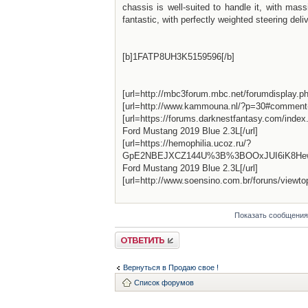
chassis is well-suited to handle it, with mas
fantastic, with perfectly weighted steering deli
[b]1FATP8UH3K5159596[/b]
[url=http://mbc3forum.mbc.net/forumdisplay.
[url=http://www.kammouna.nl/?p=30#comment
[url=https://forums.darknestfantasy.com/in
Ford Mustang 2019 Blue 2.3L[/url]
[url=https://hemophilia.ucoz.ru/?
GpE2NBEJXCZ144U%3B%3BOOxJUI6iK8Hew
Ford Mustang 2019 Blue 2.3L[/url]
[url=http://www.soensino.com.br/foruns/view
Показать сообщения
Ответить
Вернуться в Продаю свое !
Список форумов