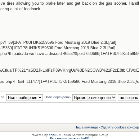
sive tires allowing you to brake later and get back on the gas sooner. Handl
vering a lot of feedback.
php?f=59]1FATP8UH3K5159596 Ford Mustang 2019 Blue 2.3L[/url]
-15350]1FATP8UH3K5159596 Ford Mustang 2019 Blue 2.3L[/url]
dex.php?threads/do-we-have-a-discord.46552/#post-680689]1FATP8UH3K515959
CtlualTP%21YaSD2JkLpIFzP89VKhrgUs%3BN2COWB%21F2zE8tbKJWxE
topic.php?f=5&t=111477]1FATP8UH3K5159596 Ford Mustang 2019 Blue 2.3L[/ur
 за:
Поле сортировки
Наша команда
•
Удалить cookies конфе
Powered by
phpBB
® Forum Software © phpBB Group
Русская поддержка phpBB