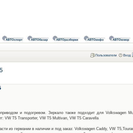
АВТОспорт
АВТОбазар
АВТОразборки
АВТОинфо
АВТОюмор
Пользователи
Вход
5
5
приводом и подогревом. Зеркало также подходит для Volkswagen Mul
ит: VW T5 Transporter, VW T5 Multivan, VW T5 Caravella
асти из германии в наличии и под заказ: Volkswagen Caddy, VW T5,Toura