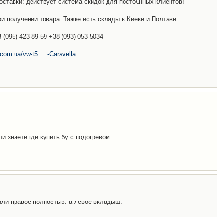
доставки: действует система скидок для посто€нных клиентов!
и получении товара. Тажке есть склады в Киеве и Полтаве.
(095) 423-89-59 +38 (093) 053-5034
com.ua/vw-t5 ... -Caravella
ли знаете где купить бу с подогревом
 или правое полностью. а левое вкладыш.