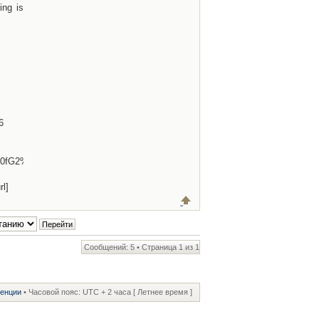
ing is
6
0fG2%5ET%5Eu0n5aKmQHjigwsKpZmpGf1sZUY0DXDIP2Fc0qmmMHk%3Bn
l]
Сообщений: 5 • Страница
1
из
1
ренции
• Часовой пояс: UTC + 2 часа [ Летнее время ]