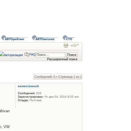
АВТОрейтинг
АВТОкаталог
СТО
FAQ
Расширенный поиск
Сообщений: 5 • Страница
1
из
1
semen.kovsch
Сообщения:
333
Зарегистрирован:
Чт дек 04, 2014 8:55 am
Откуда:
Полтава
tivan
n, VW