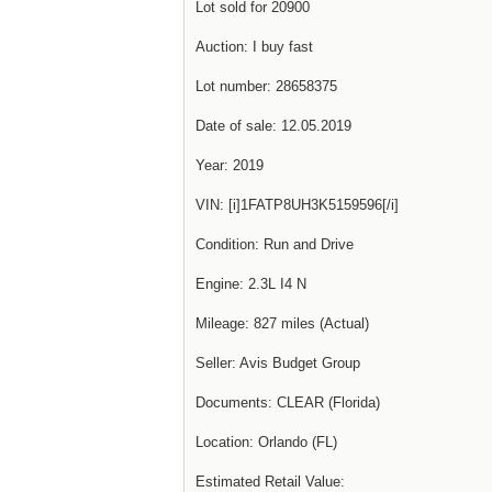
Lot sold for 20900
Auction: I buy fast
Lot number: 28658375
Date of sale: 12.05.2019
Year: 2019
VIN: [i]1FATP8UH3K5159596[/i]
Condition: Run and Drive
Engine: 2.3L I4 N
Mileage: 827 miles (Actual)
Seller: Avis Budget Group
Documents: CLEAR (Florida)
Location: Orlando (FL)
Estimated Retail Value: