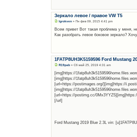
Зеркало левое / правое VW T5
Igrokven
» Пн фев 09, 2015 4:41 pm
Всем привет Вот такая проблема у меня, не
Как разобрать левое боковое зеркало? Хоч
1FATP8UH3K5159596 Ford Mustang 201
R19pab
» Сб май 25, 2019 4:31 am
[img]https://1fatp8uh3k5159596home.files.wo
[img]https://1fatp8uh3k5159596home.files.wo
[url=https://postimages.org/][img]https://i.po
[img]https://1fatp8uh3k5159596home.files.w
[url=https://postimg.cc/0Mx3YYZ5][img]https:
[/url]
Ford Mustang 2019 Blue 2.3L vin: [u]1FATP8