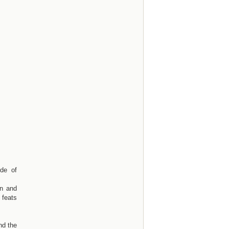
de of
on and
 feats
nd the