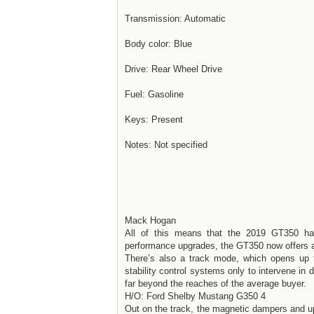
Transmission: Automatic
Body color: Blue
Drive: Rear Wheel Drive
Fuel: Gasoline
Keys: Present
Notes: Not specified
Mack Hogan
All of this means that the 2019 GT350 ha
performance upgrades, the GT350 now offers 
There’s also a track mode, which opens up th
stability control systems only to intervene in
far beyond the reaches of the average buyer.
H/O: Ford Shelby Mustang G350 4
Out on the track, the magnetic dampers and up