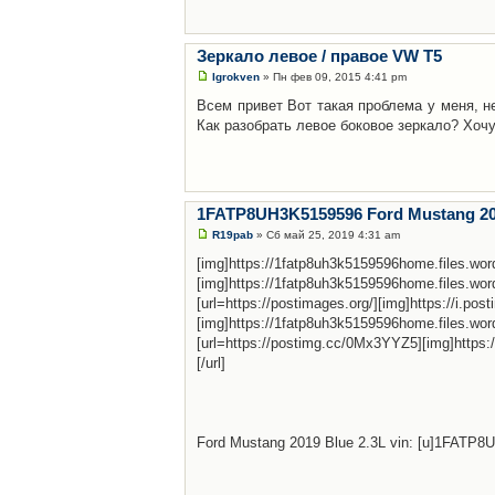
Зеркало левое / правое VW T5
Igrokven
» Пн фев 09, 2015 4:41 pm
Всем привет Вот такая проблема у меня, не
Как разобрать левое боковое зеркало? Хоч
1FATP8UH3K5159596 Ford Mustang 201
R19pab
» Сб май 25, 2019 4:31 am
[img]https://1fatp8uh3k5159596home.files.wo
[img]https://1fatp8uh3k5159596home.files.wo
[url=https://postimages.org/][img]https://i.po
[img]https://1fatp8uh3k5159596home.files.w
[url=https://postimg.cc/0Mx3YYZ5][img]https:
[/url]
Ford Mustang 2019 Blue 2.3L vin: [u]1FATP8