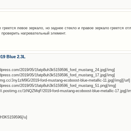
 греется левое зеркало, но заднее стекло и правое зеркало греется от
у проверить нагревательный элемент.
9 Blue 2.3L
rdpress.com/2019/05/1fatp8uh3k5159596_ford_mustang_24.jpg[/img]
rdpress.com/2019/05/1fatp8uh3k5159596_ford_mustang_17.jpg[/img]
stimg.cc/Jny1zM9G/2019-ford-mustang-ecoboost-blue-metallic-11.jpg[/img][/url]
ordpress.com/2019/05/1fatp8uh3k5159596_ford_mustang_51.png[/img]
//i.postimg.cc/1tNQZMqF/2019-ford-mustang-ecoboost-blue-metallic-17.jpg[/i
UH3K5159596[/u]