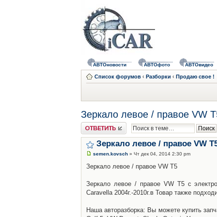
АВТОновости
АВТОфото
АВТОвидео
Список форумов
‹
Разборки
‹
Продаю свое !
Зеркало левое / правое VW T
Ответить
Зеркало левое / правое VW T
semen.kovsch
» Чт дек 04, 2014 2:30 pm
Зеркало левое / правое VW T5
Зеркало левое / правое VW T5 с электро
Caravella 2004г.-2010г.в Товар также подход
Наша авторазборка: Вы можете купить запч