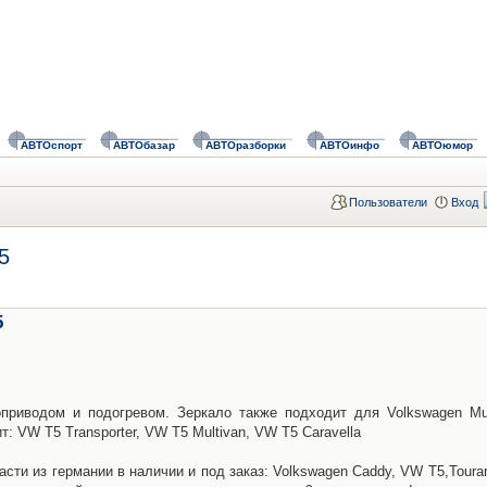
АВТОспорт
АВТОбазар
АВТОразборки
АВТОинфо
АВТОюмор
Пользователи
Вход
5
5
приводом и подогревом. Зеркало также подходит для Volkswagen Mul
ит: VW T5 Transporter, VW T5 Multivan, VW T5 Caravella
асти из германии в наличии и под заказ: Volkswagen Caddy, VW T5,Toura