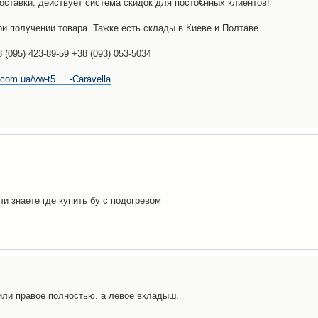
доставки: действует система скидок для посто€нных клиентов!
и получении товара. Тажке есть склады в Киеве и Полтаве.
(095) 423-89-59 +38 (093) 053-5034
com.ua/vw-t5 ... -Caravella
ли знаете где купить бу с подогревом
 или правое полностью. а левое вкладыш.