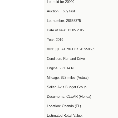
Lot sold for 20900
Auction: I buy fast
Lot number: 28658375
Date of sale: 12.05.2019
Year: 2019
VIN: [i]1FATP8UH3K5159596[/i]
Condition: Run and Drive
Engine: 2.3L I4 N
Mileage: 827 miles (Actual)
Seller: Avis Budget Group
Documents: CLEAR (Florida)
Location: Orlando (FL)
Estimated Retail Value: