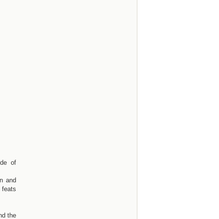
de of
on and
 feats
nd the