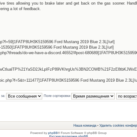
sive tires allowing you to brake later and get back on the gas sooner. Handl
vering a lot of feedback.
php?f=59]1FATP8UH3K5159596 Ford Mustang 2019 Blue 2.3L[/url]
-15350]1FATP8UH3K5159596 Ford Mustang 2019 Blue 2.3L[/url]
dex.php?threads/do-we-have-a-discord.46552/#post-680689]1FATP8UH3K515959
CtlualTP%21YaSD2JkLpIFzP89VKhrgUs%3BN2COWB%21F2zE8tbKJWxE
topic.php?f=5&t=111477]1FATP8UH3K5159596 Ford Mustang 2019 Blue 2.3L[/ur
 за:
Поле сортировки
Наша команда
•
Удалить cookies конфе
Powered by
phpBB
® Forum Software © phpBB Group
Русская поддержка phpBB