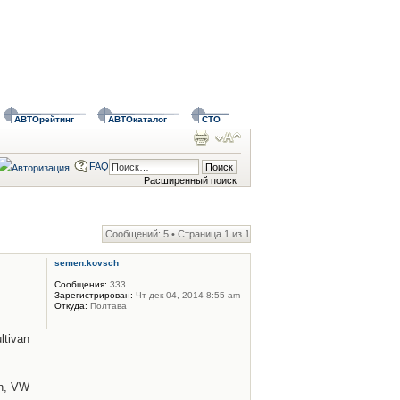
АВТОрейтинг
АВТОкаталог
СТО
FAQ
Расширенный поиск
Сообщений: 5 • Страница
1
из
1
semen.kovsch
Сообщения:
333
Зарегистрирован:
Чт дек 04, 2014 8:55 am
Откуда:
Полтава
tivan
n, VW