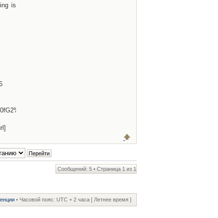
ing is
6
0fG2%5ET%5Eu0n5aKmQHjigwsKpZmpGf1sZUY0DXDIP2Fc0qmmMHk%3Bn
l]
Сообщений: 5 • Страница
1
из
1
ренции
• Часовой пояс: UTC + 2 часа [ Летнее время ]