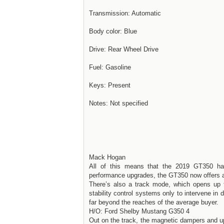
Transmission: Automatic
Body color: Blue
Drive: Rear Wheel Drive
Fuel: Gasoline
Keys: Present
Notes: Not specified
Mack Hogan
All of this means that the 2019 GT350 ha
performance upgrades, the GT350 now offers 
There’s also a track mode, which opens up th
stability control systems only to intervene in
far beyond the reaches of the average buyer.
H/O: Ford Shelby Mustang G350 4
Out on the track, the magnetic dampers and up