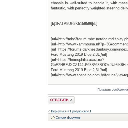
chassis is well-suited to handle it, with mas
fantastic, with perfectly weighted steering deli
[b]1FATP8UH3K5159596[/b]
[url=http://mbc3forum.mbc.net/forumdisplay.
[url=http://www.kammouna.nl/?p=30#comment
[url=https://forums.darknestfantasy.com/in
Ford Mustang 2019 Blue 2.3L[/url]
[url=https://hemophilia.ucoz.ru/?
GpE2NBEJXCZ144U%3B%3BOOxJUI6iK8Hew
Ford Mustang 2019 Blue 2.3L[/url]
[url=http://www.soensino.com.br/foruns/view
Показать сообщения
Ответить
Вернуться в Продаю свое !
Список форумов