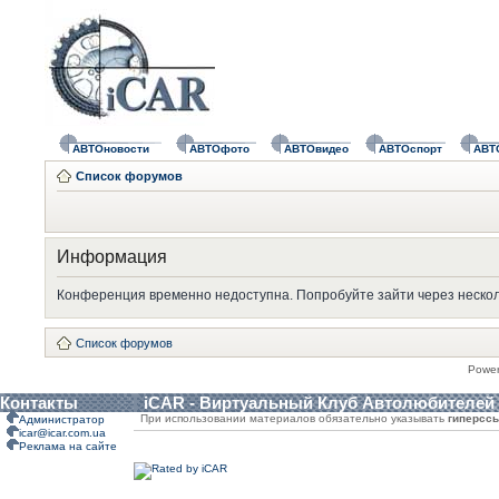
АВТОновости
АВТОфото
АВТОвидео
АВТОспорт
АВТ
Список форумов
Информация
Конференция временно недоступна. Попробуйте зайти через нескол
Список форумов
Powe
Контакты
iCAR - Виртуальный Клуб Автолюбителей
При использовании материалов обязательно указывать
гиперсс
Администратор
icar@icar.com.ua
Реклама на сайте