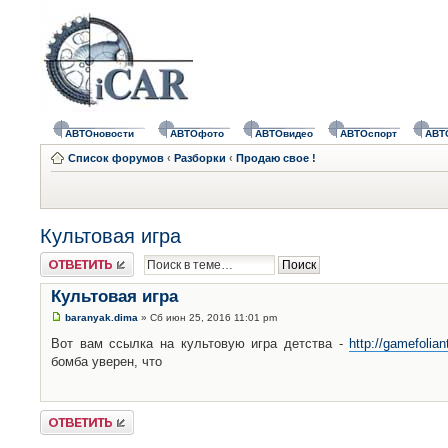
АВТОновости
АВТОфото
АВТОвидео
АВТОспорт
АВТ
Список форумов
‹
Разборки
‹
Продаю свое !
Культовая игра
Ответить
Культовая игра
baranyak.dima
» Сб июн 25, 2016 11:01 pm
Вот вам ссылка на культовую игра детства -
http://gamefolian
бомба уверен, что
Ответить