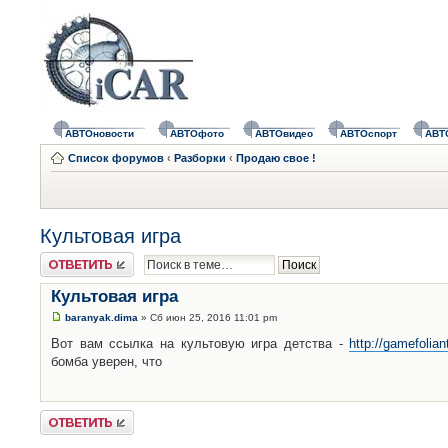
АВТОновости
АВТОфото
АВТОвидео
АВТОспорт
АВТ
Список форумов
‹
Разборки
‹
Продаю свое !
Культовая игра
Ответить
Культовая игра
baranyak.dima
» Сб июн 25, 2016 11:01 pm
Вот вам ссылка на культовую игра детства -
http://gamefolian
бомба уверен, что
Ответить