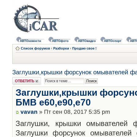
АВТОновости
АВТОфото
АВТОвидео
АВТОспорт
АВТ
Список форумов
‹
Разборки
‹
Продаю свое !
Заглушки,крышки форсунок омывателей фа
Ответить
Заглушки,крышки форсун
БМВ е60,е90,е70
vavan
» Пт сен 08, 2017 5:35 pm
Заглушки, крышки омывателей ф
Заглушки форсунок омывателей