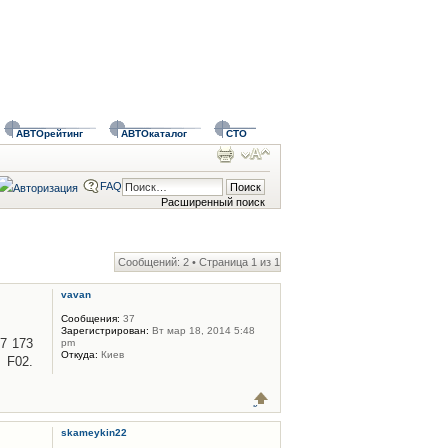
АВТОрейтинг
АВТОкаталог
СТО
FAQ
Расширенный поиск
Сообщений: 2 • Страница
1
из
1
vavan
Сообщения:
37
Зарегистрирован:
Вт мар 18, 2014 5:48
7 173
pm
Откуда:
Киев
, F02.
skameykin22