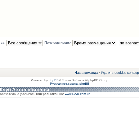
 за:
Поле сортировки
Наша команда
•
Удалить cookies конфе
Powered by
phpBB
® Forum Software © phpBB Group
Русская поддержка phpBB
 Клуб Автолюбителей
обязательно указывать
гиперссылкой
на:
www.iCAR.com.ua