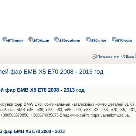
АВТОспорт
АВТОбазар
АВТОразборки
АВТОинфо
АВТОюмор
Пользователи
Вход
ей фар БМВ Х5 Е70 2008 - 2013 год
 фар БМВ Х5 Е70 2008 - 2013 год
рсунки фар BMW E70, оригинальный каталожный номер деталей 61 67 
Разборка БМВ е46, е39, е38, е60, е65, е90, е83, Х3, е53, е70, Х5, F01
+380503878856, +380674035675 Владимир.сайт: https:vavanbmw.io.ua.
 фар БМВ Х5 Е70 2008 - 2013