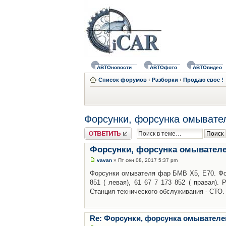
АВТОновости
АВТОфото
АВТОвидео
Список форумов
‹
Разборки
‹
Продаю свое !
Форсунки, форсунка омывател
Ответить
Форсунки, форсунка омывателей
vavan
» Пт сен 08, 2017 5:37 pm
Форсунки омывателя фар БМВ Х5, Е70. Фо
851 ( левая), 61 67 7 173 852 ( правая). 
Станция технического обслуживания - СТО. 
Re: Форсунки, форсунка омывателей