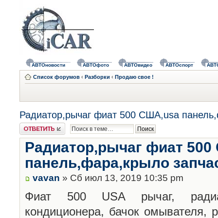
АВТОновости
АВТОфото
АВТОвидео
АВТОспорт
АВТ
Список форумов
‹
Разборки
‹
Продаю свое !
Радиатор,рычаг фиат 500 США,usa панель,
Ответить
Радиатор,рычаг фиат 500
панель,фара,крыло запча
vavan
» Сб июл 13, 2019 10:35 pm
Фиат 500 USA рычаг, радиа
кондиционера, бачок омывателя, 