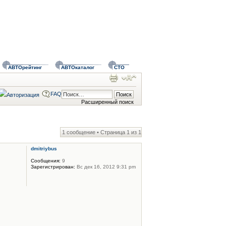
АВТОрейтинг
АВТОкаталог
СТО
FAQ
Расширенный поиск
1 сообщение • Страница
1
из
1
dmitriybus
Сообщения:
9
Зарегистрирован:
Вс дек 16, 2012 9:31 pm