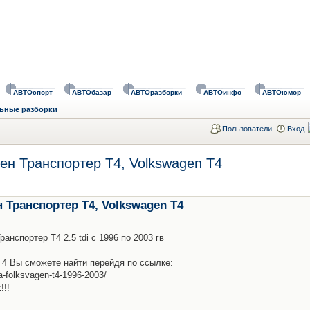
АВТОспорт
АВТОбазар
АВТОразборки
АВТОинфо
АВТОюмор
ьные разборки
Пользователи
Вход
ен Транспортер Т4, Volkswagen T4
 Транспортер Т4, Volkswagen T4
нспортер Т4 2.5 tdi с 1996 по 2003 гв
Т4 Вы сможете найти перейдя по ссылке:
a-folksvagen-t4-1996-2003/
!!