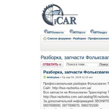
АВТОновости
АВТОфото
АВТОвидео
Список форумов
‹
Разборки
‹
Профессионал
Разборка, запчасти Фольксваг
Ответить
Разборка, запчасти Фольксваген
dmitriybus
» Ср апр 04, 2018 11:10 am
Профессиональная разборка Фольксваген Тра
Сайт: http://bus-razborka.com.ua/
Все запчасти на Фольксваген Транспортер 
http://bus-razborka.com.ua/catalog/56-razbork
За дополнительной информацией ЗВОНИТЕ!
0937008000, 0977008070, 0992701500