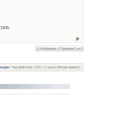
d71835:0xb0600a38452ec0f5!8m2!3d50.4643695!4d30.3451429?
1 сообщение • Страница
1
из
1
ренции
• Часовой пояс: UTC + 2 часа [ Летнее время ]