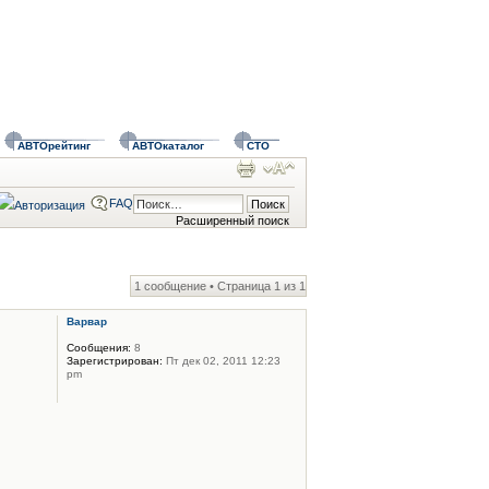
АВТОрейтинг
АВТОкаталог
СТО
FAQ
Расширенный поиск
1 сообщение • Страница
1
из
1
Варвар
Сообщения:
8
Зарегистрирован:
Пт дек 02, 2011 12:23
pm