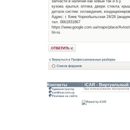
запчасти в наличии как новые так и б.у.
кузова. крылья. оптика. двери. стекла. кры
детали систем: охлаждения, кондициониров
Адрес: г. Киев Чорнобыльская 24/26 (акаде
тел. 0661831867
https://www.google.com.ua/maps/place/Avt
hl=ru
Ответить
Вернуться в Профессиональные разборки
Список форумов
Контакты
iCAR - Виртуальный
При использовании материалов 
Администратор
icar@icar.com.ua
Реклама на сайте