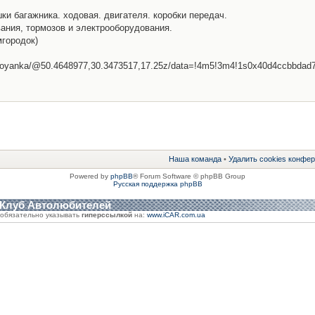
шки багажника. ходовая. двигателя. коробки передач.
ания, тормозов и электрооборудования.
мгородок)
ostoyanka/@50.4648977,30.3473517,17.25z/data=!4m5!3m4!1s0x40d4ccbbda
Наша команда
•
Удалить cookies конфе
Powered by
phpBB
® Forum Software © phpBB Group
Русская поддержка phpBB
 Клуб Автолюбителей
обязательно указывать
гиперссылкой
на:
www.iCAR.com.ua