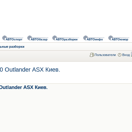
АВТОспорт
АВТОбазар
АВТОразборки
АВТОинфо
АВТОюмор
ьные разборки
Пользователи
Вход
10 Outlander ASX Киев.
 Outlander ASX Киев.