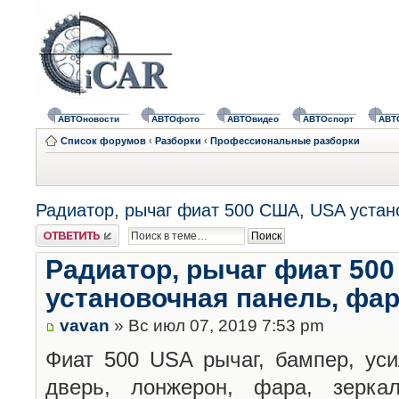
АВТОновости
АВТОфото
АВТОвидео
АВТОспорт
АВТ
Список форумов
‹
Разборки
‹
Профессиональные разборки
Радиатор, рычаг фиат 500 США, USA устан
Ответить
Радиатор, рычаг фиат 50
установочная панель, фар
vavan
» Вс июл 07, 2019 7:53 pm
Фиат 500 USA рычаг, бампер, уси
дверь, лонжерон, фара, зеркал