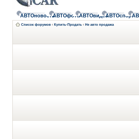
АВТОновости
АВТОфото
АВТОвидео
АВТОспорт
АВ
Список форумов
‹
Купить-Продать
‹
Не авто продажа