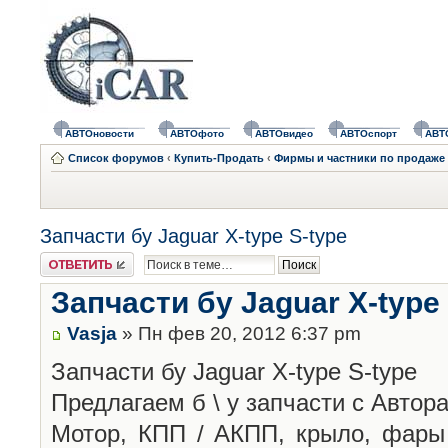
АВТОновости
АВТОфото
АВТОвидео
АВТОспорт
АВТ
Список форумов
‹
Купить-Продать
‹
Фирмы и частники по продаже 
Запчасти бу Jaguar X-type S-type
Ответить
Запчасти бу Jaguar X-type
Vasja
» Пн фев 20, 2012 6:37 pm
Запчасти бу Jaguar X-type S-type
Предлагаем б \ у запчасти с Автор
Мотор, КПП / АКПП, крыло, фары 