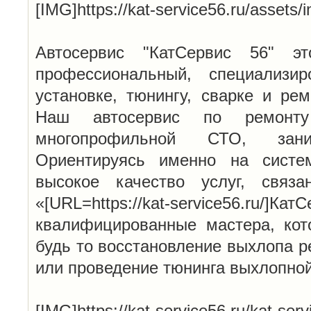
[IMG]https://kat-service56.ru/assets
Автосервис "КатСервис 56" эт
профессиональный, специализи
установке, тюнингу, сварке и ре
Наш автосервис по ремонту
многопрофильной СТО, зан
Ориентируясь именно на систе
высокое качество услуг, связ
«[URL=https://kat-service56.ru/
квалифицированные мастера, кот
будь то восстановление выхлопа р
или проведение тюнинга выхлопно
[IMG]https://kat-service56.ru/kat-serv