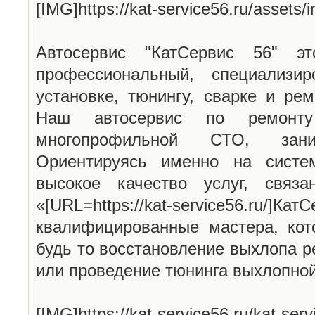
[IMG]https://kat-service56.ru/assets
Автосервис "КатСервис 56" эт
профессиональный, специализи
установке, тюнингу, сварке и ре
Наш автосервис по ремонту
многопрофильной СТО, зан
Ориентируясь именно на систе
высокое качество услуг, связ
«[URL=https://kat-service56.ru/
квалифицированные мастера, кот
будь то восстановление выхлопа р
или проведение тюнинга выхлопно
[IMG]https://kat-service56.ru/kat-serv