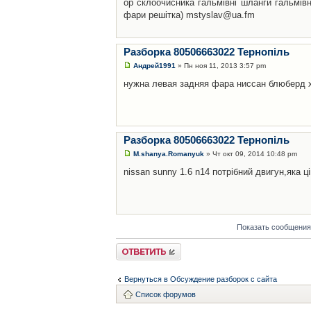
ор склоочисника гальмівні шланги гальмівн
фари решітка) mstyslav@ua.fm
Разборка 80506663022 Тернопіль
Андрей1991
» Пн ноя 11, 2013 3:57 pm
нужна левая задняя фара ниссан блюберд 
Разборка 80506663022 Тернопіль
M.shanya.Romanyuk
» Чт окт 09, 2014 10:48 pm
nissan sunny 1.6 n14 потрібний двигун,яка ці
Показать сообщения
Ответить
Вернуться в Обсуждение разборок с сайта
Список форумов