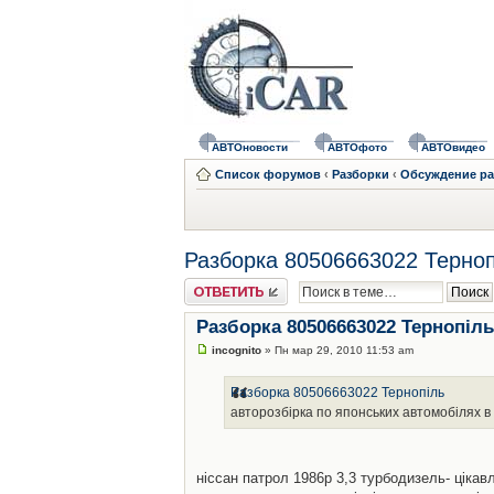
АВТОновости
АВТОфото
АВТОвидео
Список форумов
‹
Разборки
‹
Обсуждение ра
Разборка 80506663022 Терноп
Ответить
Разборка 80506663022 Тернопіль
incognito
» Пн мар 29, 2010 11:53 am
Разборка 80506663022 Тернопіль
авторозбірка по японських автомобілях в 
ніссан патрол 1986р 3,3 турбодизель- ціка