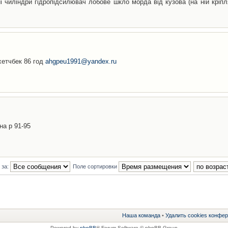
і чиліндри гідропідсилювач лобове шкло морда від кузова (на ній кріп
хетчбек 86 год
ahgpeu1991@yandex.ru
на р 91-95
 за:
Поле сортировки
Наша команда
•
Удалить cookies конфе
Powered by
phpBB
® Forum Software © phpBB Group