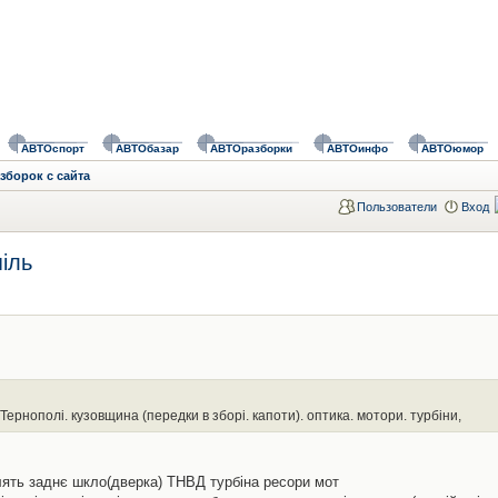
АВТОспорт
АВТОбазар
АВТОразборки
АВТОинфо
АВТОюмор
зборок с сайта
Пользователи
Вход
іль
Тернополі. кузовщина (передки в зборі. капоти). оптика. мотори. турбіни,
влять заднє шкло(дверка) ТНВД турбіна ресори мот