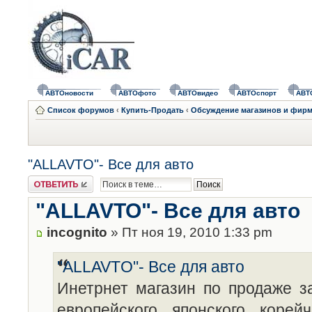
АВТОновости
АВТОфото
АВТОвидео
АВТОспорт
АВТ
Список форумов
‹
Купить-Продать
‹
Обсуждение магазинов и фирм 
"ALLAVTO"- Все для авто
Ответить
"ALLAVTO"- Все для авто
incognito
» Пт ноя 19, 2010 1:33 pm
"ALLAVTO"- Все для авто
Инетрнет магазин по продаже з
европейского, японского, корейч