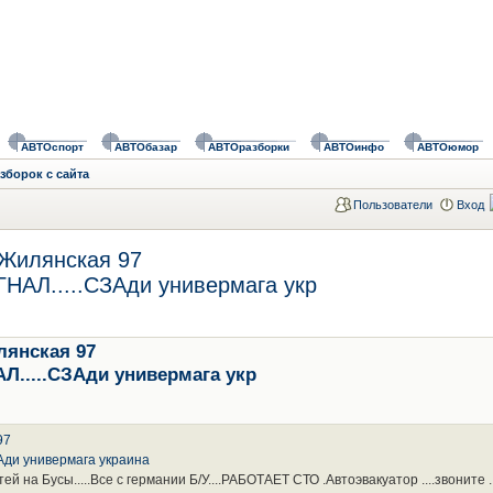
АВТОспорт
АВТОбазар
АВТОразборки
АВТОинфо
АВТОюмор
зборок с сайта
Пользователи
Вход
.Жилянская 97
НАЛ.....СЗАди универмага укр
лянская 97
Л.....СЗАди универмага укр
97
Ади универмага украина
а Бусы.....Все с германии Б/У....РАБОТАЕТ СТО .Автоэвакуатор ....звоните ..