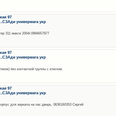
кая 97
..СЗАди универмага укр
ер 311 макси 2004г.0994657977
кая 97
..СЗАди универмага укр
тинок) без контактной группы с ключом.
кая 97
..СЗАди универмага укр
орпус для зеркала на пас.дверь, 0636160353 Сергей