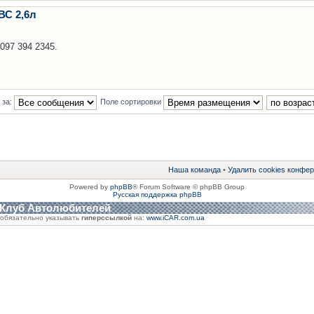
ВС 2,6л
 097 394 2345.
 за:
Поле сортировки
Наша команда
•
Удалить cookies конфе
Powered by
phpBB
® Forum Software © phpBB Group
Русская поддержка phpBB
 Клуб Автолюбителей
обязательно указывать
гиперссылкой
на:
www.iCAR.com.ua