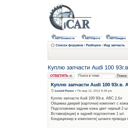
АВТОновости
АВТОфото
АВТОвидео
Список форумов
‹
Разборки
‹
Ищу запчасть
Куплю запчасти Audi 100 93г.
Ответить
Куплю запчасти Audi 100 93г.в. 
Leonid Panov
» Пн мар 12, 2012 6:26 pm
Куплю запчасти Audi 100 93г.в. АВС 2,6л
Обшивка дверей (карточки) комплект с кожа
Подголовники задние кожа цвет черный 2 ш
Вставка(ящик) в задний подлокотник 1 шт.
Кондиционер в комплекте( шланги провода 