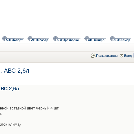
АВТОспорт
АВТОбазар
АВТОразборки
АВТОинфо
АВТОюмор
Пользователи
Вход
в. АВС 2,6л
АВС 2,6л
нной вставкой цвет черный 4 шт.
т.
блок клима)