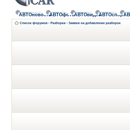
АВТОновости
АВТОфото
АВТОвидео
АВТОспорт
АВ
Список форумов
‹
Разборки
‹
Заявки на добавление разборок