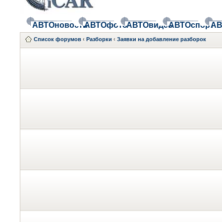
АВТОновости
АВТОфото
АВТОвидео
АВТОспорт
АВ
Список форумов
‹
Разборки
‹
Заявки на добавление разборок