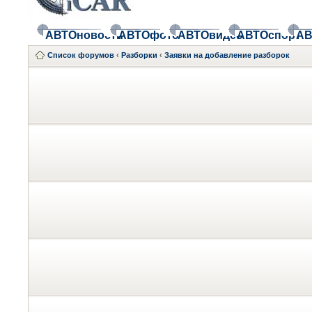
АВТОновости
АВТОфото
АВТОвидео
АВТОспорт
АВ
Список форумов
‹
Разборки
‹
Заявки на добавление разборок