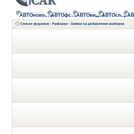
АВТОновости
АВТОфото
АВТОвидео
АВТОспорт
АВ
Список форумов
‹
Разборки
‹
Заявки на добавление разборок