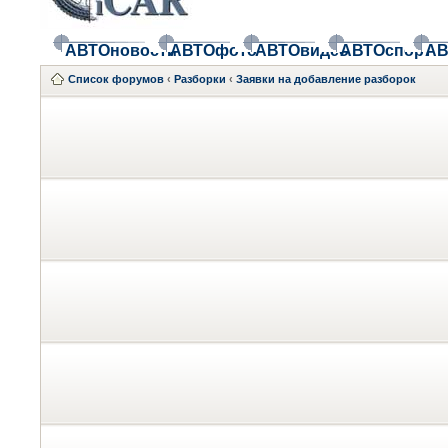
АВТОновости
АВТОфото
АВТОвидео
АВТОспорт
АВ
Список форумов
‹
Разборки
‹
Заявки на добавление разборок