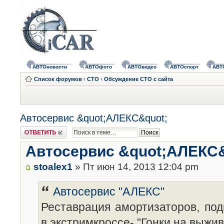
АВТОновости
АВТОфото
АВТОвидео
АВТОспорт
АВТ
Список форумов
‹
СТО
‹
Обсуждение СТО с сайта
Автосервис &quot;АЛЕКС&quot;
Ответить
Автосервис &quot;АЛЕКС&
stoalex1
» Пт июн 14, 2013 12:04 pm
Автосервис "АЛЕКС"
Реставрация амортизаторов, под
в экстримкроссе- "Гонки на выжи