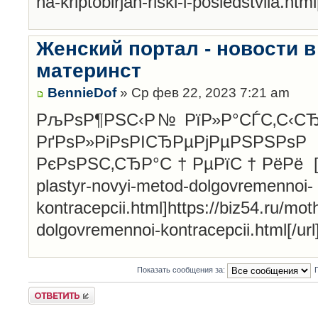
na-kriptobirjah-riski-i-posledstviia.html[
Женский портал - новости в
материнст
BennieDof
» Ср фев 22, 2023 7:21 am
РљРѕР¶РЅС‹Р№ РїР»Р°СЃС‚С‹СЂ
РґРѕР»РіРѕРІСЂ
РєРѕРЅС‚СЂР°С†РµРїС†РёРё [url=ht
plastyr-novyi-metod-dolgovremennoi-
kontracepcii.html]https://biz54.ru/mot
dolgovremennoi-kontracepcii.html[/url
Показать сообщения за:
Ответить