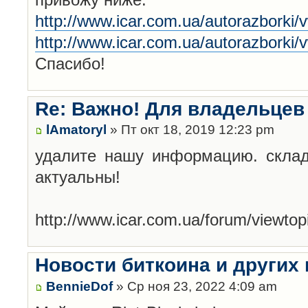
http://www.icar.com.ua/autorazborki/
http://www.icar.com.ua/autorazborki/
Спасибо!
Re: Важно! Для владельцев
lAmatoryl
» Пт окт 18, 2019 12:23 pm
удалите нашу информацию. склад
актуальны!
http://www.icar.com.ua/forum/viewt
Новости биткоина и других
BennieDof
» Ср ноя 23, 2022 4:09 am