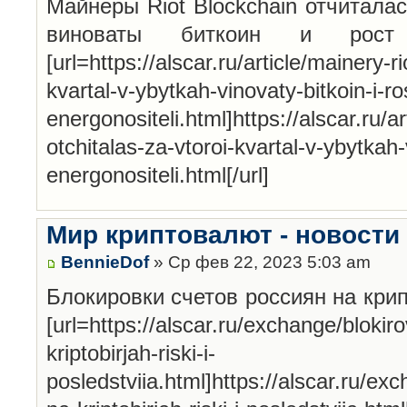
Майнеры Riot Blockchain отчиталас
виноваты биткоин и рост
[url=https://alscar.ru/article/mainery-r
kvartal-v-ybytkah-vinovaty-bitkoin-i-r
energonositeli.html]https://alscar.ru/a
otchitalas-za-vtoroi-kvartal-v-ybytkah-
energonositeli.html[/url]
Мир криптовалют - новости
BennieDof
» Ср фев 22, 2023 5:03 am
Блокировки счетов россиян на кри
[url=https://alscar.ru/exchange/blokir
kriptobirjah-riski-i-
posledstviia.html]https://alscar.ru/ex