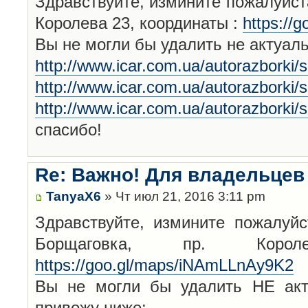
Здравствуйте, измините пожалуйста
Королева 23, координаты :
https://
Вы не могли бы удалить не актуал
http://www.icar.com.ua/autorazborki/
http://www.icar.com.ua/autorazborki/
http://www.icar.com.ua/autorazborki/
спасибо!
Re: Важно! Для владельцев
TanyaX6
» Чт июл 21, 2016 3:11 pm
Здравствуйте, измините пожалуйс
Борщаговка, пр. Корол
https://goo.gl/maps/iNAmLLnAy9K2
Вы не могли бы удалить НЕ акт
привожу ниже: