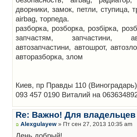
дворники, замок, петли, ступица, т
airbag, торпеда.
разборка, розборка, розбірка, розб
запчастям, запчастини, авт
автозапчастини, автошрот, автозло
авторазборка, злом
Киев, пр Правды 110 (Виноградарь)
093 457 0190 Виталий на 06363489
Re: Важно! Для владельцев
Alexgulayew
» Пт сен 27, 2013 10:35 am
День добрый!