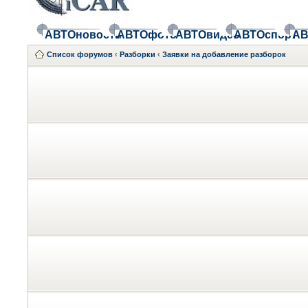
АВТОновости
АВТОфото
АВТОвидео
АВТОспорт
АВ
Список форумов
‹
Разборки
‹
Заявки на добавление разборок