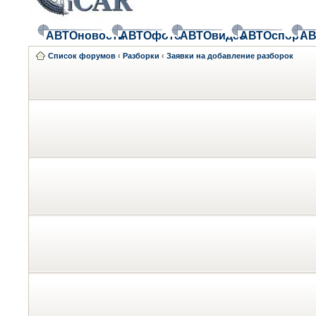
АВТОновости
АВТОфото
АВТОвидео
АВТОспорт
АВ
Список форумов
‹
Разборки
‹
Заявки на добавление разборок