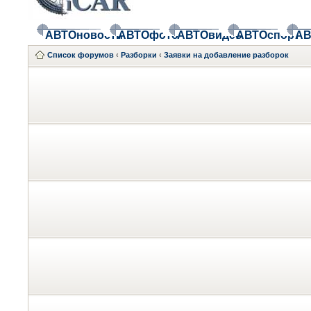
АВТОновости
АВТОфото
АВТОвидео
АВТОспорт
АВ
Список форумов
‹
Разборки
‹
Заявки на добавление разборок