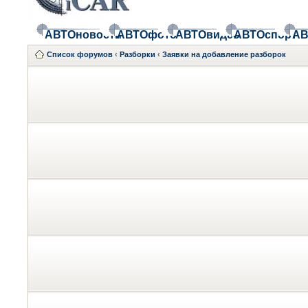
АВТОновости
АВТОфото
АВТОвидео
АВТОспорт
АВ
Список форумов
‹
Разборки
‹
Заявки на добавление разборок