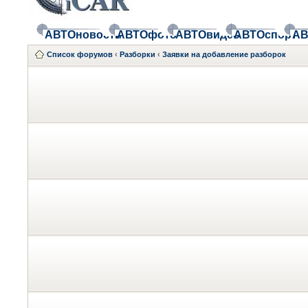
АВТОновости
АВТОфото
АВТОвидео
АВТОспорт
АВ
Список форумов
‹
Разборки
‹
Заявки на добавление разборок