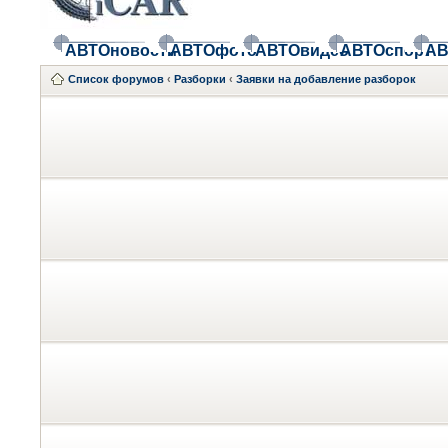
АВТОновости
АВТОфото
АВТОвидео
АВТОспорт
АВ
Список форумов
‹
Разборки
‹
Заявки на добавление разборок