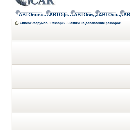
АВТОновости
АВТОфото
АВТОвидео
АВТОспорт
АВ
Список форумов
‹
Разборки
‹
Заявки на добавление разборок