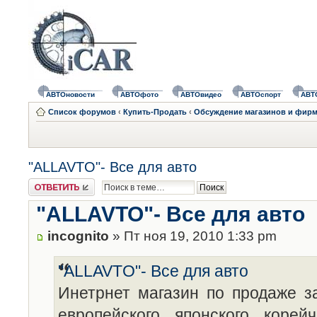
АВТОновости
АВТОфото
АВТОвидео
АВТОспорт
АВТ
Список форумов
‹
Купить-Продать
‹
Обсуждение магазинов и фирм 
"ALLAVTO"- Все для авто
Ответить
"ALLAVTO"- Все для авто
incognito
» Пт ноя 19, 2010 1:33 pm
"ALLAVTO"- Все для авто
Инетрнет магазин по продаже з
европейского, японского, корейч