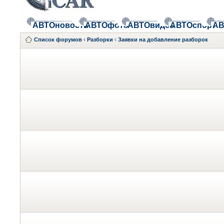
АВТОновости
АВТОфото
АВТОвидео
АВТОспорт
АВ
Список форумов
‹
Разборки
‹
Заявки на добавление разборок