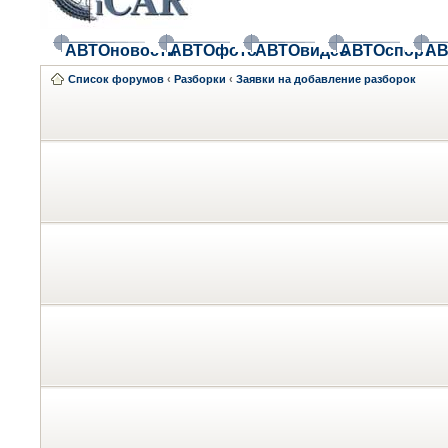
АВТОновости
АВТОфото
АВТОвидео
АВТОспорт
АВ
Список форумов
‹
Разборки
‹
Заявки на добавление разборок