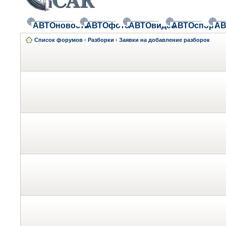
АВТОновости
АВТОфото
АВТОвидео
АВТОспорт
АВ
Список форумов
‹
Разборки
‹
Заявки на добавление разборок