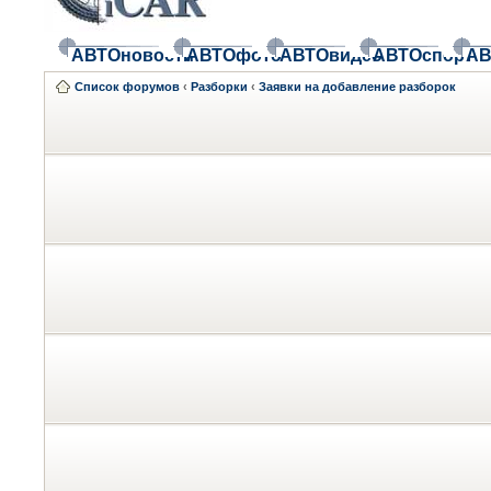
АВТОновости
АВТОфото
АВТОвидео
АВТОспорт
АВ
Список форумов
‹
Разборки
‹
Заявки на добавление разборок