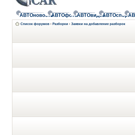
АВТОновости
АВТОфото
АВТОвидео
АВТОспорт
АВ
Список форумов
‹
Разборки
‹
Заявки на добавление разборок