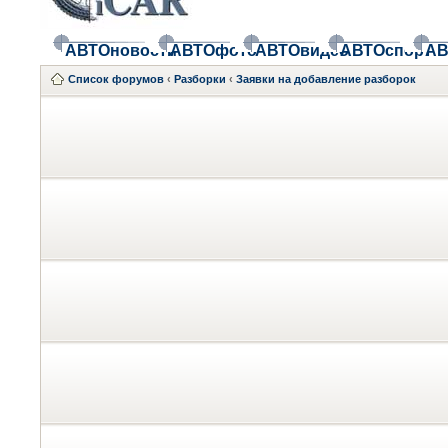
АВТОновости
АВТОфото
АВТОвидео
АВТОспорт
АВ
Список форумов
‹
Разборки
‹
Заявки на добавление разборок